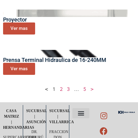
Proyector
Ver mas
Prensa Terminal Hidraulica de 16-240MM
Ver mas
<
1
2
3
…
5
>
CASA
SUCURSAL
SUCURSAL
MATRIZ
|
|
|
ASUNCIÓN
VILLARRICA
POLÍTICA DE PRIVACIDAD
TÉRMINOS Y CONDICIONES
HERNANDARIAS
DR.
FRACCION
SUPERCARRETERA
GOIBURÚ
DON