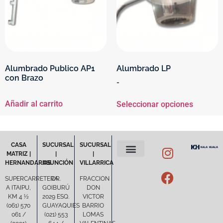
Alumbrado Publico AP1
Alumbrado LP
con Brazo
-
Añadir al carrito
Seleccionar opciones
CASA
SUCURSAL
SUCURSAL
MATRIZ |
|
|
HERNANDARIAS
ASUNCIÓN
VILLARRICA
POLÍTICA DE PRIVACIDAD
TÉRMINOS Y CONDICIONES
SUPERCARRETERA
DR.
FRACCION
A ITAIPU,
GOIBURÚ
DON
KM 4 ½
2029 ESQ.
VICTOR
(061) 570
GUAYAQUIES
BARRIO
061 /
(021) 553
LOMAS