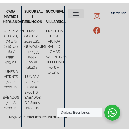
CASA
SUCURSAL
SUCURSAL
MATRIZ |
|
|
HERNANDARIAS
ASUNCIÓN
VILLARRICA
POLÍTICA DE PRIVACIDAD
TÉRMINOS Y CONDICIONES
SUPERCARRETERA
DR.
FRACCION
A ITAIPU,
GOIBURÚ
DON
KM 4 ½
2029 ESQ.
VICTOR
(061) 570
GUAYAQUIES
BARRIO
061 /
(021) 553
LOMAS
(0991)
644 /
VALENTINAS
403852
(0981)
TELÉFONO:
328269
(0983)
LUNES A
291892
VIERNES
LUNES A
7:00 A
VIERNES
17:00 HS
8.00 A
17.00 HS
SÁBADOS
SÁBADOS
7:00 A
DE 8:00 A
12:00 HS
11:00 HS
Dudas?
Escribinos
ELENA@KALAHUALASA.COM.PY
KALAHUALASA@HOTMAIL.COM