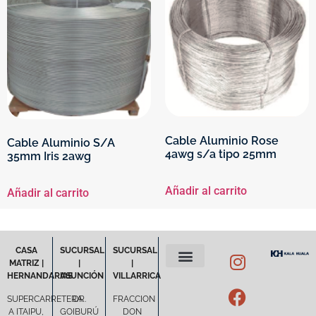
Cable Aluminio Rose
Cable Aluminio S/A
4awg s/a tipo 25mm
35mm Iris 2awg
Añadir al carrito
Añadir al carrito
CASA
SUCURSAL
SUCURSAL
MATRIZ |
|
|
HERNANDARIAS
ASUNCIÓN
VILLARRICA
POLÍTICA DE PRIVACIDAD
TÉRMINOS Y CONDICIONES
SUPERCARRETERA
DR.
FRACCION
A ITAIPU,
GOIBURÚ
DON