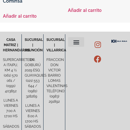
Cominsa
Añadir al carrito
Añadir al carrito
CASA
SUCURSAL
SUCURSAL
MATRIZ |
|
|
HERNANDARIAS
ASUNCIÓN
VILLARRICA
POLÍTICA DE PRIVACIDAD
TÉRMINOS Y CONDICIONES
SUPERCARRETERA
DR.
FRACCION
A ITAIPU,
GOIBURÚ
DON
KM 4 ½
2029 ESQ.
VICTOR
(061) 570
GUAYAQUIES
BARRIO
061 /
(021) 553
LOMAS
(0991)
644 /
VALENTINAS
403852
(0981)
TELÉFONO:
328269
(0983)
LUNES A
291892
VIERNES
LUNES A
7:00 A
VIERNES
17:00 HS
8.00 A
17.00 HS
SÁBADOS
SÁBADOS