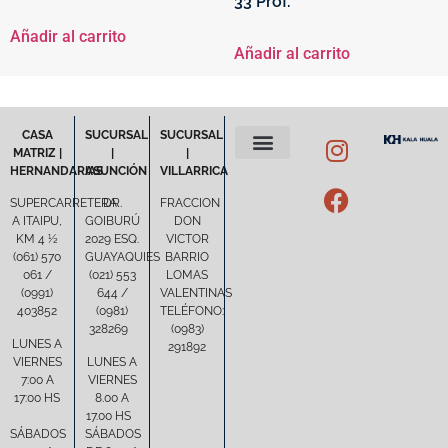
33 Prof.
Añadir al carrito
Añadir al carrito
CASA
SUCURSAL
SUCURSAL
MATRIZ |
|
|
HERNANDARIAS
ASUNCIÓN
VILLARRICA
POLÍTICA DE PRIVACIDAD
TÉRMINOS Y CONDICIONES
SUPERCARRETERA
DR.
FRACCION
A ITAIPU,
GOIBURÚ
DON
KM 4 ½
2029 ESQ.
VICTOR
(061) 570
GUAYAQUIES
BARRIO
061 /
(021) 553
LOMAS
(0991)
644 /
VALENTINAS
403852
(0981)
TELÉFONO:
328269
(0983)
LUNES A
291892
VIERNES
LUNES A
7:00 A
VIERNES
17:00 HS
8.00 A
17.00 HS
SÁBADOS
SÁBADOS