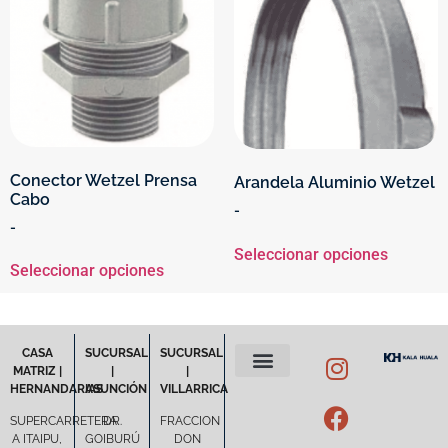
Conector Wetzel Prensa
Arandela Aluminio Wetzel
Cabo
-
-
Seleccionar opciones
Seleccionar opciones
CASA
SUCURSAL
SUCURSAL
MATRIZ |
|
|
HERNANDARIAS
ASUNCIÓN
VILLARRICA
POLÍTICA DE PRIVACIDAD
TÉRMINOS Y CONDICIONES
SUPERCARRETERA
DR.
FRACCION
A ITAIPU,
GOIBURÚ
DON