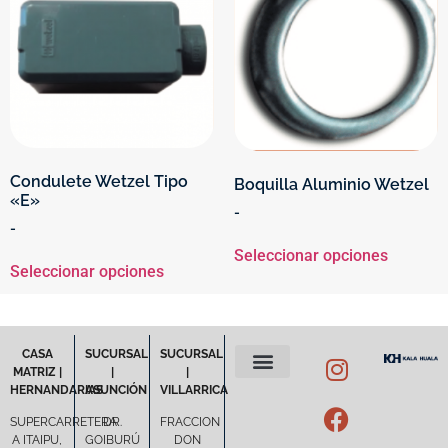
Condulete Wetzel Tipo
Boquilla Aluminio Wetzel
«E»
-
-
Seleccionar opciones
Seleccionar opciones
CASA
SUCURSAL
SUCURSAL
MATRIZ |
|
|
HERNANDARIAS
ASUNCIÓN
VILLARRICA
POLÍTICA DE PRIVACIDAD
TÉRMINOS Y CONDICIONES
SUPERCARRETERA
DR.
FRACCION
A ITAIPU,
GOIBURÚ
DON