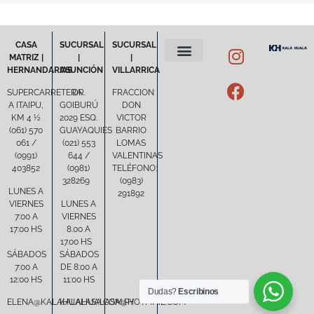
CASA
SUCURSAL
SUCURSAL
MATRIZ |
|
|
HERNANDARIAS
ASUNCIÓN
VILLARRICA
POLÍTICA DE PRIVACIDAD
TÉRMINOS Y CONDICIONES
SUPERCARRETERA
DR.
FRACCION
A ITAIPU,
GOIBURÚ
DON
KM 4 ½
2029 ESQ.
VICTOR
(061) 570
GUAYAQUIES
BARRIO
061 /
(021) 553
LOMAS
(0991)
644 /
VALENTINAS
403852
(0981)
TELÉFONO:
328269
(0983)
LUNES A
291892
VIERNES
LUNES A
7:00 A
VIERNES
17:00 HS
8.00 A
17.00 HS
SÁBADOS
SÁBADOS
7:00 A
DE 8:00 A
12:00 HS
11:00 HS
Dudas?
Escribinos
ELENA@KALAHUALASA.COM.PY
KALAHUALASA@HOTMAIL.COM