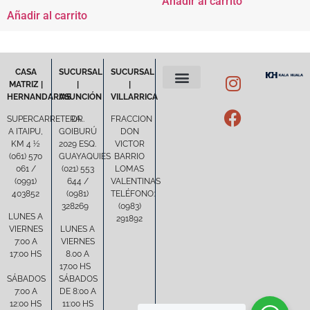
Añadir al carrito
Añadir al carrito
CASA
SUCURSAL
SUCURSAL
MATRIZ |
|
|
HERNANDARIAS
ASUNCIÓN
VILLARRICA
POLÍTICA DE PRIVACIDAD
TÉRMINOS Y CONDICIONES
SUPERCARRETERA
DR.
FRACCION
A ITAIPU,
GOIBURÚ
DON
KM 4 ½
2029 ESQ.
VICTOR
(061) 570
GUAYAQUIES
BARRIO
061 /
(021) 553
LOMAS
(0991)
644 /
VALENTINAS
403852
(0981)
TELÉFONO:
328269
(0983)
LUNES A
291892
VIERNES
LUNES A
7:00 A
VIERNES
17:00 HS
8.00 A
17.00 HS
SÁBADOS
SÁBADOS
7:00 A
DE 8:00 A
12:00 HS
11:00 HS