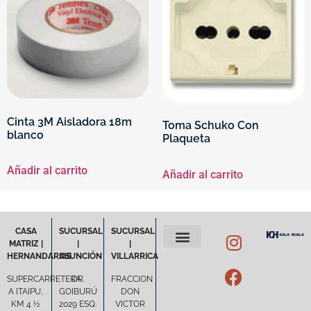
Cinta 3M Aisladora 18m
Toma Schuko Con
blanco
Plaqueta
Añadir al carrito
Añadir al carrito
CASA
SUCURSAL
SUCURSAL
MATRIZ |
|
|
HERNANDARIAS
ASUNCIÓN
VILLARRICA
POLÍTICA DE PRIVACIDAD
TÉRMINOS Y CONDICIONES
SUPERCARRETERA
DR.
FRACCION
A ITAIPU,
GOIBURÚ
DON
KM 4 ½
2029 ESQ.
VICTOR