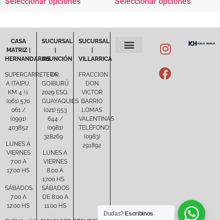
Seleccionar opciones
Seleccionar opciones
CASA
SUCURSAL
SUCURSAL
MATRIZ |
|
|
HERNANDARIAS
ASUNCIÓN
VILLARRICA
POLÍTICA DE PRIVACIDAD
TÉRMINOS Y CONDICIONES
SUPERCARRETERA
DR.
FRACCION
A ITAIPU,
GOIBURÚ
DON
KM 4 ½
2029 ESQ.
VICTOR
(061) 570
GUAYAQUIES
BARRIO
061 /
(021) 553
LOMAS
(0991)
644 /
VALENTINAS
403852
(0981)
TELÉFONO:
328269
(0983)
LUNES A
291892
VIERNES
LUNES A
7:00 A
VIERNES
17:00 HS
8.00 A
17.00 HS
SÁBADOS
SÁBADOS
7:00 A
DE 8:00 A
12:00 HS
11:00 HS
Dudas?
Escribinos