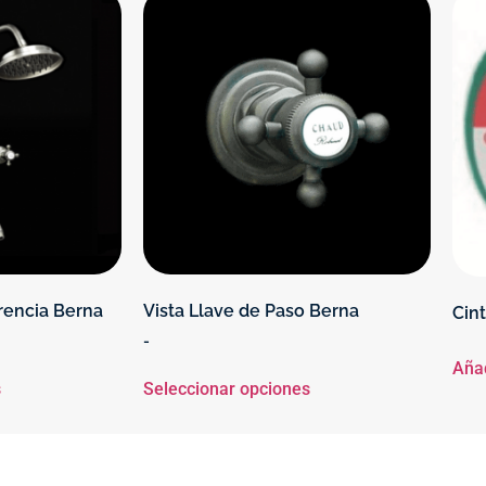
rencia Berna
Vista Llave de Paso Berna
Cin
-
Añad
s
Seleccionar opciones