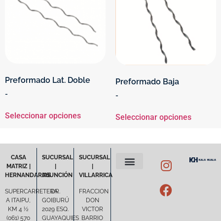
Preformado Lat. Doble
Preformado Baja
-
-
Seleccionar opciones
Seleccionar opciones
CASA
SUCURSAL
SUCURSAL
MATRIZ |
|
|
HERNANDARIAS
ASUNCIÓN
VILLARRICA
POLÍTICA DE PRIVACIDAD
TÉRMINOS Y CONDICIONES
SUPERCARRETERA
DR.
FRACCION
A ITAIPU,
GOIBURÚ
DON
KM 4 ½
2029 ESQ.
VICTOR
(061) 570
GUAYAQUIES
BARRIO