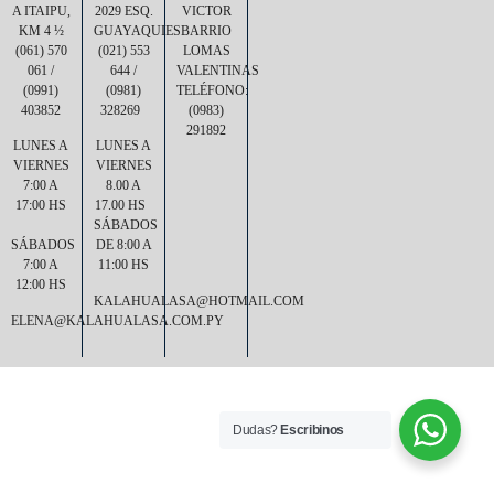
A ITAIPU,
2029 ESQ.
VICTOR
KM 4 ½
GUAYAQUIES
BARRIO
(061) 570
(021) 553
LOMAS
061 /
644 /
VALENTINAS
(0991)
(0981)
TELÉFONO:
403852
328269
(0983)
291892
LUNES A
LUNES A
VIERNES
VIERNES
7:00 A
8.00 A
17:00 HS
17.00 HS
SÁBADOS
SÁBADOS
DE 8:00 A
7:00 A
11:00 HS
12:00 HS
KALAHUALASA@HOTMAIL.COM
ELENA@KALAHUALASA.COM.PY
Dudas?
Escribinos