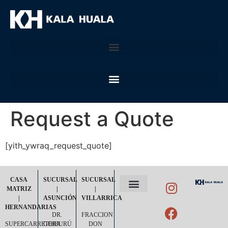
Request a Quote
[yith_ywraq_request_quote]
CASA
SUCURSAL
SUCURSAL
MATRIZ
|
|
|
ASUNCIÓN
VILLARRICA
POLÍTICA DE PRIVACIDAD
TÉRMINOS Y CONDICIONES
HERNANDARIAS
DR.
FRACCION
SUPERCARRETERA
GOIBURÚ
DON