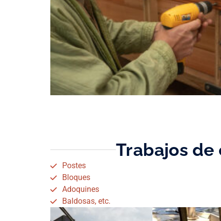
Trabajos de
Postes
Bloques
Adoquines
Baldosas, etc.