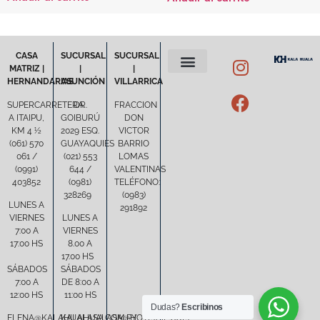
CASA
SUCURSAL
SUCURSAL
MATRIZ |
|
|
HERNANDARIAS
ASUNCIÓN
VILLARRICA
POLÍTICA DE PRIVACIDAD
TÉRMINOS Y CONDICIONES
SUPERCARRETERA
DR.
FRACCION
A ITAIPU,
GOIBURÚ
DON
KM 4 ½
2029 ESQ.
VICTOR
(061) 570
GUAYAQUIES
BARRIO
061 /
(021) 553
LOMAS
(0991)
644 /
VALENTINAS
403852
(0981)
TELÉFONO:
328269
(0983)
LUNES A
291892
VIERNES
LUNES A
7:00 A
VIERNES
17:00 HS
8.00 A
17.00 HS
SÁBADOS
SÁBADOS
7:00 A
DE 8:00 A
12:00 HS
11:00 HS
Dudas?
Escribinos
ELENA@KALAHUALASA.COM.PY
KALAHUALASA@HOTMAIL.COM