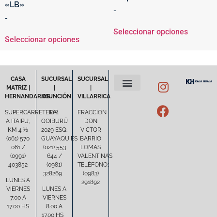
«LB»
-
-
Seleccionar opciones
Seleccionar opciones
CASA
SUCURSAL
SUCURSAL
MATRIZ |
|
|
HERNANDARIAS
ASUNCIÓN
VILLARRICA
POLÍTICA DE PRIVACIDAD
TÉRMINOS Y CONDICIONES
SUPERCARRETERA
DR.
FRACCION
A ITAIPU,
GOIBURÚ
DON
KM 4 ½
2029 ESQ.
VICTOR
(061) 570
GUAYAQUIES
BARRIO
061 /
(021) 553
LOMAS
(0991)
644 /
VALENTINAS
403852
(0981)
TELÉFONO:
328269
(0983)
LUNES A
291892
VIERNES
LUNES A
7:00 A
VIERNES
17:00 HS
8.00 A
17.00 HS