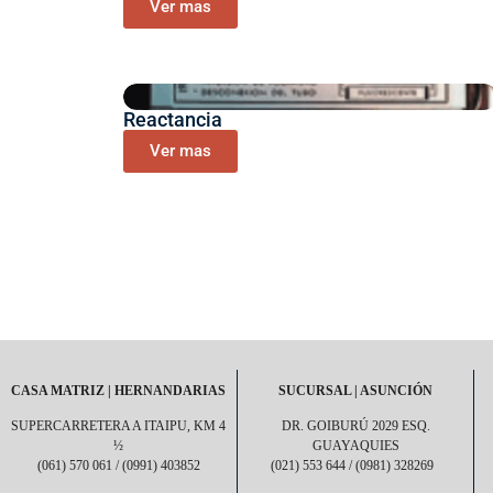
Ver mas
Reactancia
Ver mas
CASA MATRIZ | HERNANDARIAS
SUCURSAL | ASUNCIÓN
SUPERCARRETERA A ITAIPU, KM 4
DR. GOIBURÚ 2029 ESQ.
½
GUAYAQUIES
(061) 570 061 / (0991) 403852
(021) 553 644 / (0981) 328269