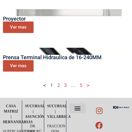
Proyector
Ver mas
Prensa Terminal Hidraulica de 16-240MM
Ver mas
<
1
2
3
…
5
>
CASA
SUCURSAL
SUCURSAL
MATRIZ
|
|
|
ASUNCIÓN
VILLARRICA
POLÍTICA DE PRIVACIDAD
TÉRMINOS Y CONDICIONES
HERNANDARIAS
DR.
FRACCION
SUPERCARRETERA
GOIBURÚ
DON