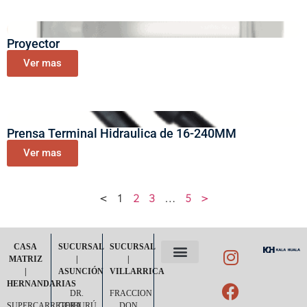
Proyector
Ver mas
Prensa Terminal Hidraulica de 16-240MM
Ver mas
<
1
2
3
…
5
>
CASA
SUCURSAL
SUCURSAL
MATRIZ
|
|
|
ASUNCIÓN
VILLARRICA
POLÍTICA DE PRIVACIDAD
TÉRMINOS Y CONDICIONES
HERNANDARIAS
DR.
FRACCION
SUPERCARRETERA
GOIBURÚ
DON