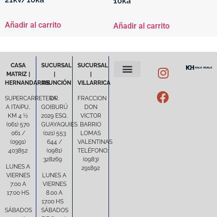
10ka
Añadir al carrito
Añadir al carrito
CASA
SUCURSAL
SUCURSAL
MATRIZ |
|
|
HERNANDARIAS
ASUNCIÓN
VILLARRICA
POLÍTICA DE PRIVACIDAD
TÉRMINOS Y CONDICIONES
SUPERCARRETERA
DR.
FRACCION
A ITAIPU,
GOIBURÚ
DON
KM 4 ½
2029 ESQ.
VICTOR
(061) 570
GUAYAQUIES
BARRIO
061 /
(021) 553
LOMAS
(0991)
644 /
VALENTINAS
403852
(0981)
TELÉFONO:
328269
(0983)
LUNES A
291892
VIERNES
LUNES A
7:00 A
VIERNES
17:00 HS
8.00 A
17.00 HS
SÁBADOS
SÁBADOS