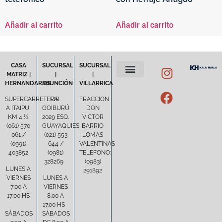
Añadir al carrito
Añadir al carrito
CASA
SUCURSAL
SUCURSAL
MATRIZ |
|
|
HERNANDARIAS
ASUNCIÓN
VILLARRICA
POLÍTICA DE PRIVACIDAD
TÉRMINOS Y CONDICIONES
SUPERCARRETERA
DR.
FRACCION
A ITAIPU,
GOIBURÚ
DON
KM 4 ½
2029 ESQ.
VICTOR
(061) 570
GUAYAQUIES
BARRIO
061 /
(021) 553
LOMAS
(0991)
644 /
VALENTINAS
403852
(0981)
TELÉFONO:
328269
(0983)
LUNES A
291892
VIERNES
LUNES A
7:00 A
VIERNES
17:00 HS
8.00 A
17.00 HS
SÁBADOS
SÁBADOS